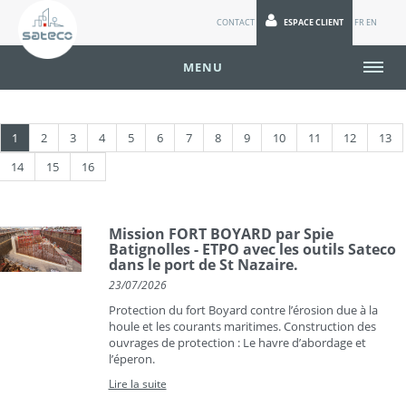
CONTACT
ESPACE CLIENT
FR
EN
MENU
1
2
3
4
5
6
7
8
9
10
11
12
13
14
15
16
Mission FORT BOYARD par Spie
Batignolles - ETPO avec les outils Sateco
dans le port de St Nazaire.
23/07/2026
Protection du fort Boyard contre l’érosion due à la
houle et les courants maritimes. Construction des
ouvrages de protection : Le havre d’abordage et
l’éperon.
Lire la suite