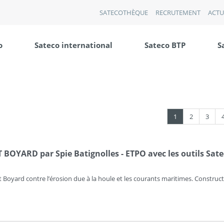
SATECOTHÈQUE
RECRUTEMENT
ACTU
o
Sateco international
Sateco BTP
S
1
2
3
BOYARD par Spie Batignolles - ETPO avec les outils Satec
t Boyard contre l’érosion due à la houle et les courants maritimes. Construc