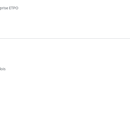
eprise ETPO
lois