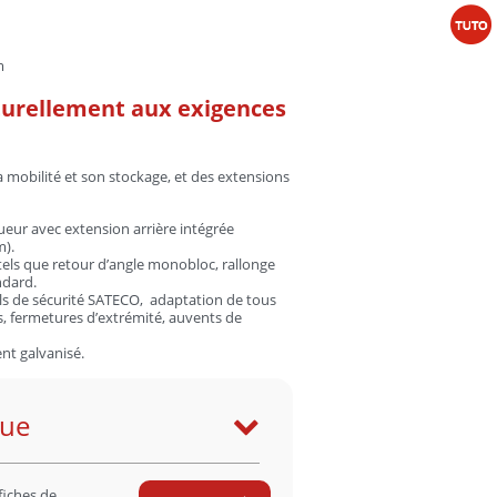
m
turellement aux exigences
 mobilité et son stockage, et des extensions
ueur avec extension arrière intégrée
m).
els que retour d’angle monobloc, rallonge
ndard.
ls de sécurité SATECO, adaptation de tous
s, fermetures d’extrémité, auvents de
nt galvanisé.
que
fiches de