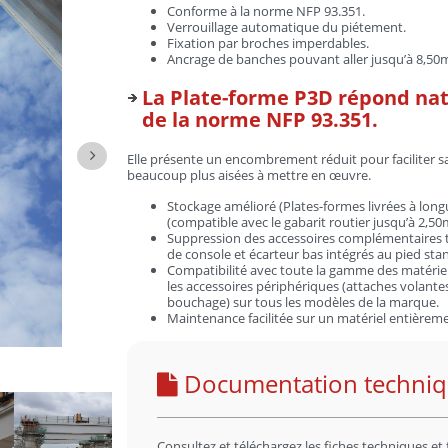
Conforme à la norme NFP 93.351.
Verrouillage automatique du piétement.
Fixation par broches imperdables.
Ancrage de banches pouvant aller jusqu’à 8,50
La Plate-forme P3D répond na
de la norme NFP 93.351.
Elle présente un encombrement réduit pour faciliter sa
beaucoup plus aisées à mettre en œuvre.
Stockage amélioré (Plates-formes livrées à long
(compatible avec le gabarit routier jusqu’à 2,50
Suppression des accessoires complémentaires t
de console et écarteur bas intégrés au pied sta
Compatibilité avec toute la gamme des matérie
les accessoires périphériques (attaches volante
bouchage) sur tous les modèles de la marque.
Maintenance facilitée sur un matériel entièreme
Documentation techni
Consultez et téléchargez les fiches techniques et 