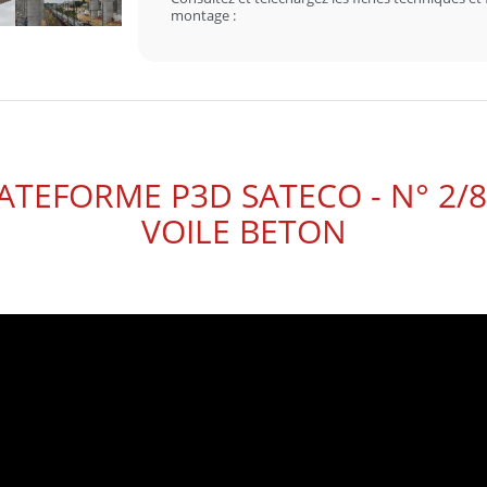
montage :
EFORME P3D SATECO - N° 2/8 
VOILE BETON