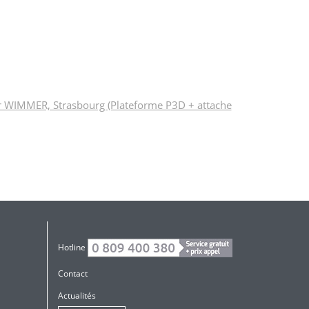
er WIMMER, Strasbourg (Plateforme P3D + attache
Hotline
Contact
Actualités