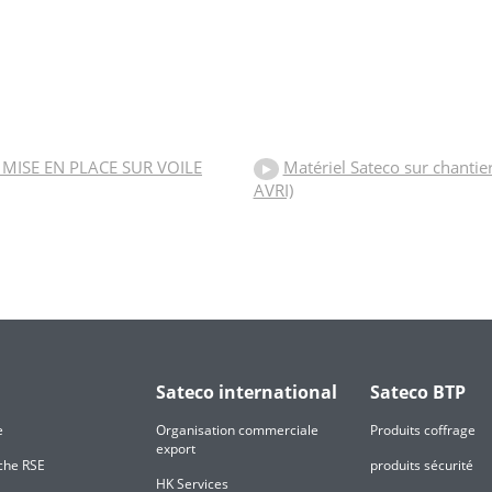
: MISE EN PLACE SUR VOILE
Matériel Sateco sur chanti
AVRI)
Sateco international
Sateco BTP
e
Organisation commerciale
Produits coffrage
export
che RSE
produits sécurité
HK Services