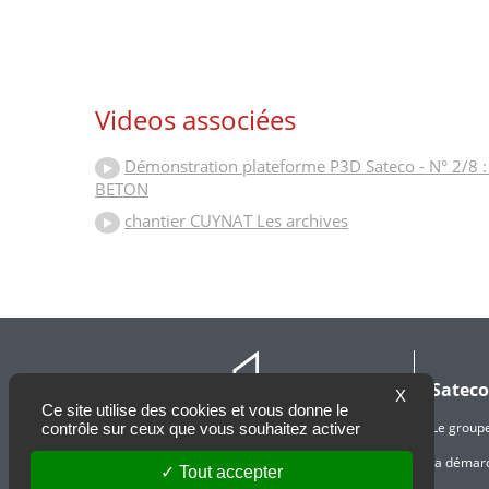
Videos associées
Démonstration plateforme P3D Sateco - N° 2/8 
BETON
chantier CUYNAT Les archives
Sateco
X
Ce site utilise des cookies et vous donne le
Le group
contrôle sur ceux que vous souhaitez activer
la démar
Tout accepter